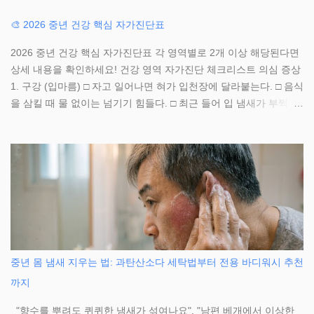
는 실전 방법 을 알려드리겠습니다! 1. 미국에서 스마트워치 혈압 측
정 설정하는 법 (5분 완성) 첫 번째, 필수 앱을 다운로드하세요.
🎨 2026 중년 건강 핵심 자가진단표
Samsung Galaxy Watch 사용자라면 'Samsung Health Monitor' 앱
2026 중년 건강 핵심 자가진단표 각 영역별로 2개 이상 해당된다면
을, Apple Watch 사용자라면 기본 'Health' 앱을 사용합니다. 미국 버
상세 내용을 확인하세요! 건강 영역 자가진단 체크리스트 의심 증상
전 앱은 FDA 승인을 받아 더욱 정확한 측정이 가능합니다. App
1. 구강 (입마름) □ 자고 일어나면 혀가 입천장에 달라붙는다. □ 음식
Store나 Google Play에서 무료로 다운 받을 수 있으며, 1분도 안 걸
을 삼킬 때 물 없이는 넘기기 힘들다. □ 최근 들어 입 냄새가 부쩍 심
립니다. 두 번째, 혈압계로 보정(Calibration)을 진행하세요. CVS,
해졌다. □ 맵거나 자극적인 음식을 먹으면 혀가 따갑다. 구강건조증
Walgreens, Walmart, Amazon 등에서 전자혈압계를 구매해 준비합
2. 피부 (가려움) □ 밤에 잠들기 전 온몸이 근질거려 잠을 설친다. □
니다. 편안한 의자에 앉아 5분간 안정을 취한 후 혈압을 측정하고,
로션을 발라도 1시간이 안 되어 다시 건조하다. □ 피부 발진은 없는
측정 직후 3분 이내에 스마트워치 앱에서 'Calibrate' 버튼을 눌러 같
데 속에서부터 가려운 느낌이다. □ 샤워 후 피부가 하얗게 일어나고
은 팔에서 측정합니다. 앱 화면의 지시에 따라 손목을 심장 높이에
뱀살처럼 갈라진다. 노인성 소양증 내과 질환 3. 안구 (침침함) □ 신
위치시키고 30초간 가만히 있으면 보정 완료! 세 번째, 측정 알림
문이나 스마트폰 글씨가 뿌옇게 보인다. □ 직선이나 바둑판 모양의
(Reminder)을 설정하세요. Samsung Health 앱에서 'Notification
선이 휘어져 보인다. □ 밤운전 시 빛 번짐이 심하고 표지판이 흐릿하
Settings'로 들어가 하루 4회(아침 8am, 점심 12pm, 저녁 6pm, 취침
다. □ 안개 낀 것처럼 세상이 전체적으로 답답해 보인다. 백내장 황
전 10pm) 알림을 설정합니다. 알림이 울리면 즉시 측정하는 습관 을
반변성 4. 관절 (무릎) ...
들이는 것이 중요합니다. 🛒 미국 아마존 인기 혈압계 TOP 3 ...
중년 몸 냄새 지우는 법: 과탄산소다 세탁법부터 전용 바디워시 추천
까지
"향수를 뿌려도 퀴퀴한 냄새가 섞여나요", "남편 베개에서 이상한