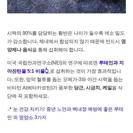
시력의 90%를 담당하는 황반은 나이가 들수록 색소 밀도
가 감소합니다. 체내에서 합성되지 않기 때문에 반드시
영
양제나 음식
을 통해 섭취해야 합니다.
미국 국립안과연구소(NEI)의 연구에 따르면
루테인과 지
아잔틴을 5:1 비율👆
로 섭취하는 것이 가장 효과적입니
다. 또한, 망막 혈류를 돕는 오메가-3와 야간 시력을 돕는
비타민 A(베타카로틴)가 풍부한
당근, 시금치, 케일
을 식
단에 꼭 포함하세요.
📍
눈 건강 지키기: 중년 노안과 백내장 예방에 좋은 루테
인 외 영양소 3가지